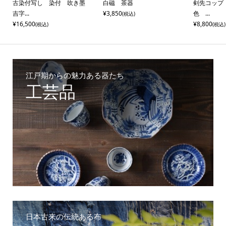
塗
古染付写し 染付 吹き墨
白磁 茶器
剣先コップ
吉字...
¥3,850
色 ...
(税込)
¥16,500
¥8,800
(税込)
(税込)
江戸期からの魅力ある器たち
工芸品
日本古来の伝統ある布