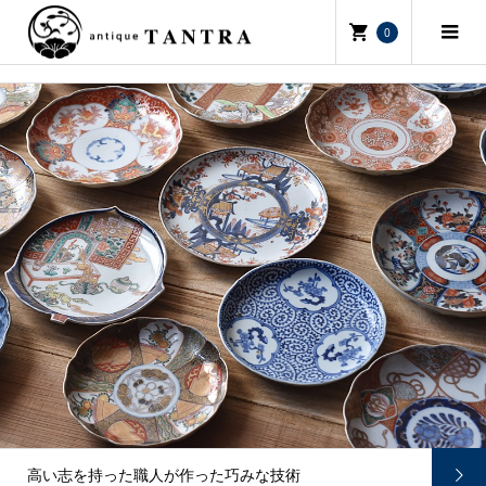
0
た巧みな技術
筒描、型染め、更紗、襤褸