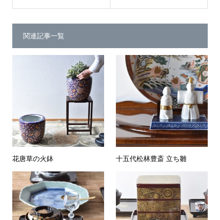
関連記事一覧
花唐草の火鉢
十五代松林豊斎 立ち雛