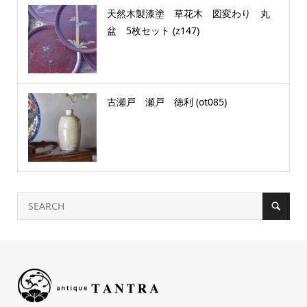
天然木製漆塗 草花木 図変わり 丸
盆 5枚セット (z147)
古瀬戸 瀬戸 徳利 (ot085)