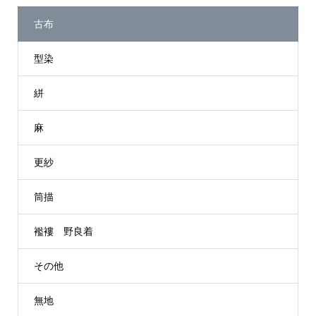
古布
型染
絣
麻
更紗
筒描
襤褸 野良着
その他
無地