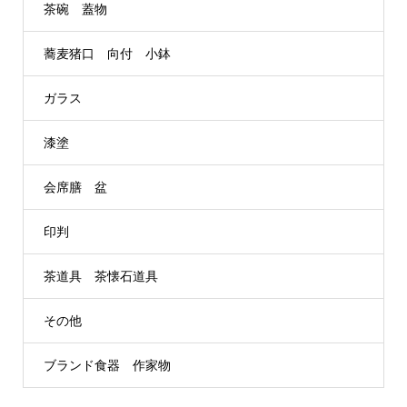
茶碗 蓋物
蕎麦猪口 向付 小鉢
ガラス
漆塗
会席膳 盆
印判
茶道具 茶懐石道具
その他
ブランド食器 作家物