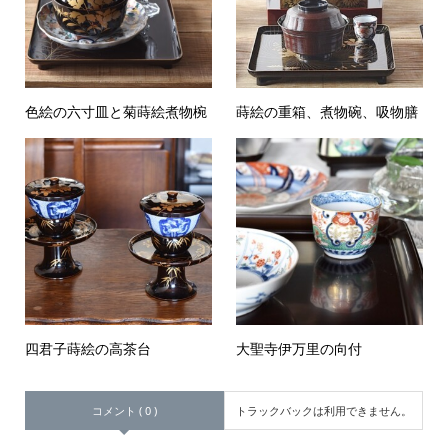
色絵の六寸皿と菊蒔絵煮物椀
蒔絵の重箱、煮物碗、吸物膳
四君子蒔絵の高茶台
大聖寺伊万里の向付
コメント ( 0 )
トラックバックは利用できません。