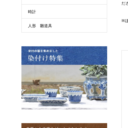
だ
時計
※
人形 雛道具