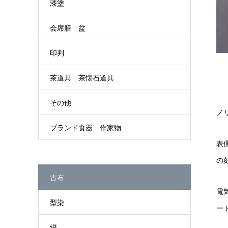
漆塗
会席膳 盆
印判
茶道具 茶懐石道具
その他
ノ
ブランド食器 作家物
表
の
古布
電
型染
ー
絣