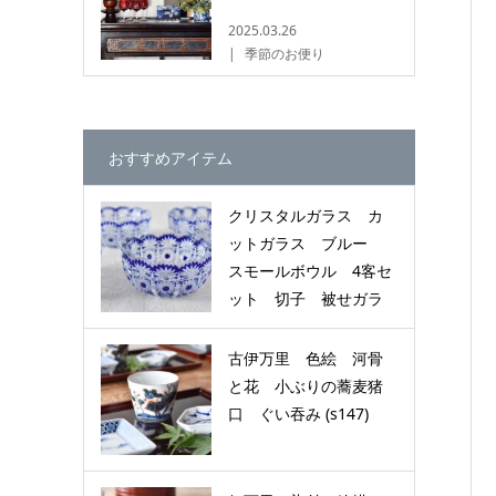
2025.03.26
季節のお便り
おすすめアイテム
クリスタルガラス カ
ットガラス ブルー
スモールボウル 4客セ
ット 切子 被せガラ
ス (g030)
古伊万里 色絵 河骨
と花 小ぶりの蕎麦猪
口 ぐい吞み (s147)