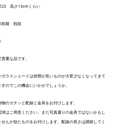
径23 高さ13cmくらい
和初期 戦前
本
変貴重な品です。
いガラスシェードは状態が良いものが大変少なくなってきて
ますのでこの機会にいかがでしょうか。
時物のカチッと配線と金具をお付けします。
電球はご用意ください。また写真通りの金具ではないかもし
ませんが似たものをお付けします。配線の長さは調節してく