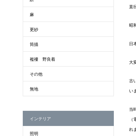
直
麻
昭
更紗
日
筒描
襤褸 野良着
大
その他
古
無地
い
当
インテリア
（
れ
照明