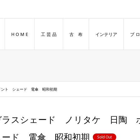
H O M E
工 芸 品
古 布
インテリア
ブ ロ
イント シェード 電傘 昭和初期
ガラスシェード ノリタケ 日陶 
ェード 電傘 昭和初期
Sold Out