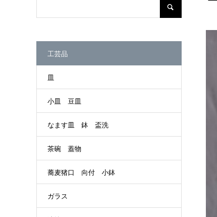
工芸品
皿
小皿 豆皿
なます皿 鉢 盃洗
茶碗 蓋物
蕎麦猪口 向付 小鉢
ガラス