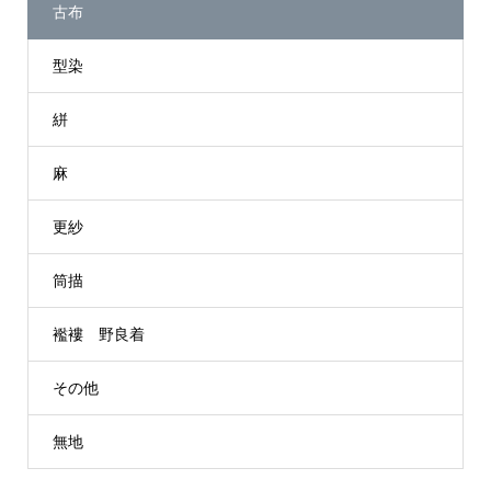
古布
型染
絣
麻
更紗
筒描
襤褸 野良着
その他
無地