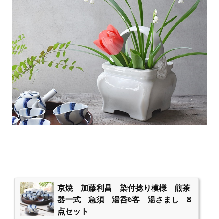
京焼 加藤利昌 染付捻り模様 煎茶
器一式 急須 湯呑6客 湯さまし 8
点セット