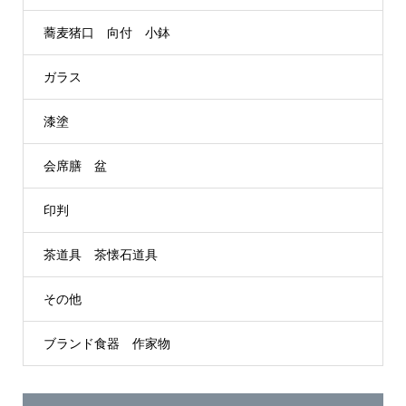
蕎麦猪口 向付 小鉢
ガラス
漆塗
会席膳 盆
印判
茶道具 茶懐石道具
その他
ブランド食器 作家物