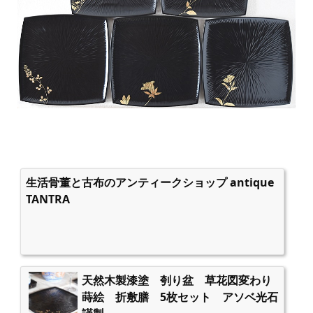
生活骨董と古布のアンティークショップ antique
TANTRA
天然木製漆塗 刳り盆 草花図変わり
蒔絵 折敷膳 5枚セット アソベ光石