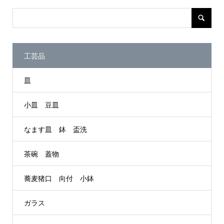
工芸品
皿
小皿 豆皿
なます皿 鉢 盃洗
茶碗 蓋物
蕎麦猪口 向付 小鉢
ガラス