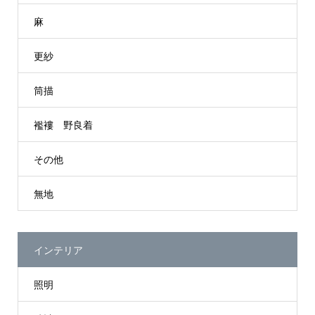
麻
更紗
筒描
襤褸 野良着
その他
無地
インテリア
照明