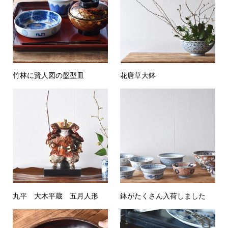
竹林に賢人図の盤型皿
花唐草大鉢
丸平 大木平蔵 五月人形
鉢がたくさん入荷しました