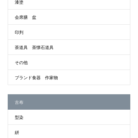
漆塗
会席膳 盆
印判
茶道具 茶懐石道具
その他
ブランド食器 作家物
古布
型染
絣