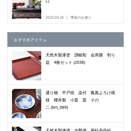
口
2025.03.26
季節のお便り
おすすめアイテム
天然木製漆塗 讃岐彫 会席膳 刳り
盆 4枚セット (z038)
通り物 平戸焼 染付 鳳凰よろけ模
様 櫻井製 小皿 皿 その
二 (km_089)
天然木製漆塗 吉野塗 菊牡丹蒔絵