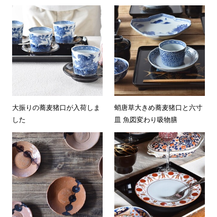
大振りの蕎麦猪口が入荷しま
蛸唐草大きめ蕎麦猪口と六寸
した
皿 魚図変わり吸物膳