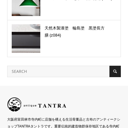
天然木製漆塗 輪島塗 黒塗長方
膳 (z084)
大阪府富田林市寺内町に店舗を構える生活骨董品と古布のアンティークシ
ョップTANTRAタントラです。重要伝統的建造物群保存地区である寺内町