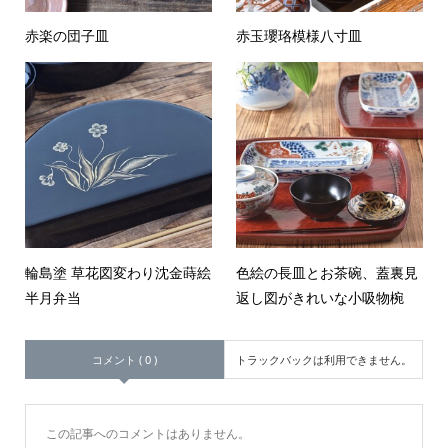
赤楽の団子皿
赤玉瓔珞模様八寸皿
輪島塗 草花図変わり沈金蒔絵
色絵の長皿とお茶碗、蓋裏見
半月弁当
返し図がきれいな小吸物椀
コメント ( 0 )
トラックバックは利用できません。
この記事へのコメントはありません。