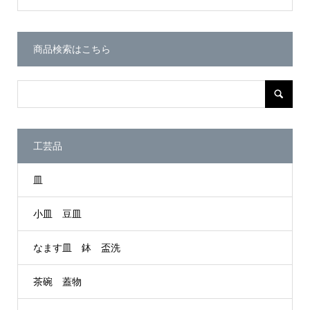
商品検索はこちら
工芸品
皿
小皿 豆皿
なます皿 鉢 盃洗
茶碗 蓋物