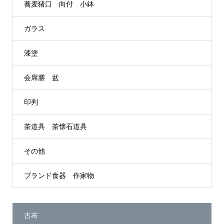
蕎麦猪口 向付 小鉢
ガラス
漆塗
会席膳 盆
印判
茶道具 茶懐石道具
その他
ブランド食器 作家物
古布