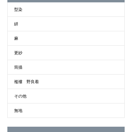
型染
絣
麻
更紗
筒描
襤褸 野良着
その他
無地