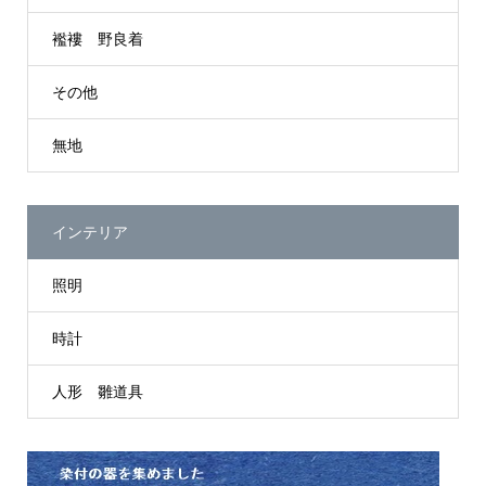
襤褸 野良着
その他
無地
インテリア
照明
時計
人形 雛道具