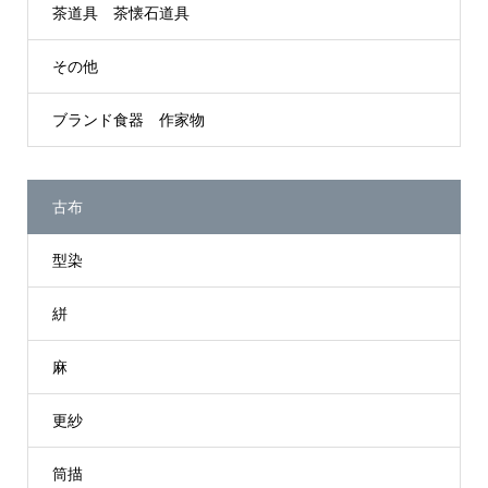
茶道具 茶懐石道具
その他
ブランド食器 作家物
古布
型染
絣
麻
更紗
筒描