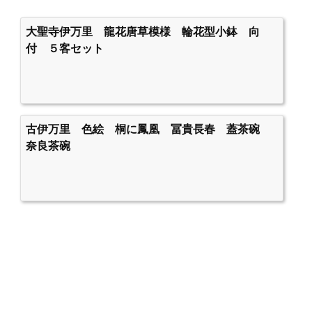
大聖寺伊万里 龍花唐草模様 輪花型小鉢 向
付 ５客セット
古伊万里 色絵 桐に鳳凰 冨貴長春 蓋茶碗
奈良茶碗