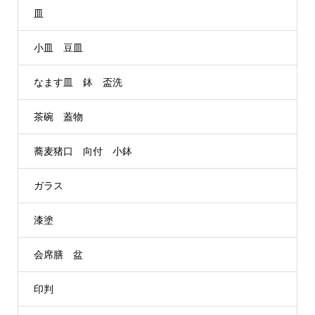
皿
小皿 豆皿
なます皿 鉢 盃洗
茶碗 蓋物
蕎麦猪口 向付 小鉢
ガラス
漆塗
会席膳 盆
印判