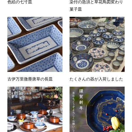
色絵の七寸皿
染付の急須と草花鳥図変わり
菓子皿
古伊万里微塵唐草の長皿
たくさんの器が入荷しました