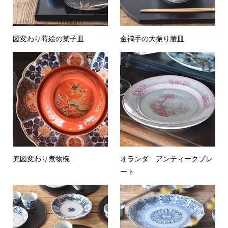
図変わり蒔絵の菓子皿
金襴手の大振り膾皿
兜図変わり煮物椀
オランダ アンティークプレ
ート