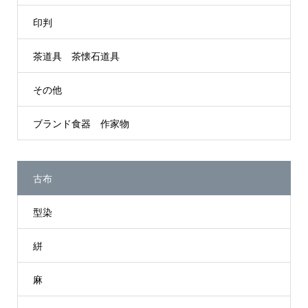
印判
茶道具 茶懐石道具
その他
ブランド食器 作家物
古布
型染
絣
麻