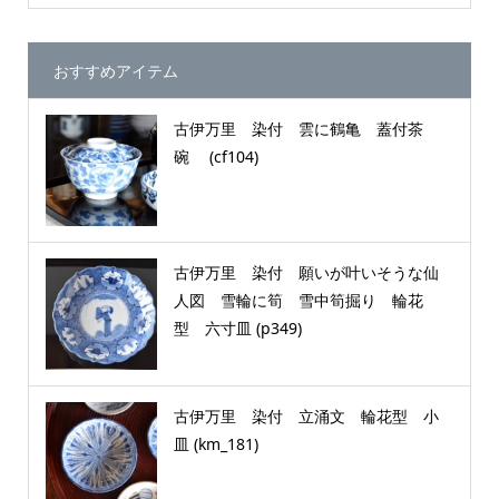
おすすめアイテム
古伊万里 染付 雲に鶴亀 蓋付茶
碗 (cf104)
古伊万里 染付 願いが叶いそうな仙
人図 雪輪に筍 雪中筍掘り 輪花
型 六寸皿 (p349)
古伊万里 染付 立涌文 輪花型 小
皿 (km_181)