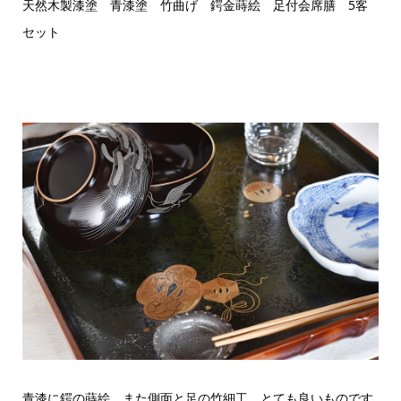
天然木製漆塗 青漆塗 竹曲げ 鍔金蒔絵 足付会席膳 5客
セット
青漆に鍔の蒔絵、また側面と足の竹細工、とても良いものです