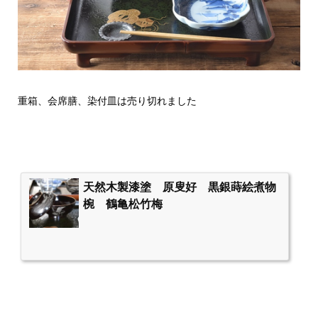
重箱、会席膳、染付皿は売り切れました
天然木製漆塗 原叟好 黒銀蒔絵煮物
椀 鶴亀松竹梅