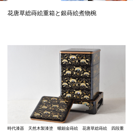
花唐草総蒔絵重箱と銀蒔絵煮物椀
時代漆器 天然木製漆塗 螺鈿金蒔絵 花唐草総蒔絵 四段重