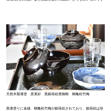
天然木製漆塗 原叟好 黒銀蒔絵煮物椀 鶴亀松竹梅
黒漆塗りに金縁、鶴亀松竹梅が銀蒔絵されており、銀蒔絵は珍