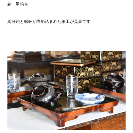
箱 重箱台
総蒔絵と螺鈿が埋め込まれた細工が見事です