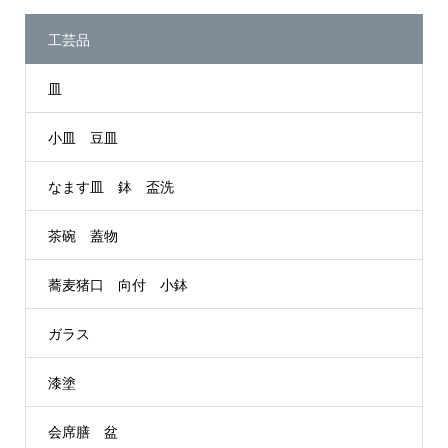
工芸品
皿
小皿 豆皿
なます皿 鉢 盃洗
茶碗 蓋物
蕎麦猪口 向付 小鉢
ガラス
漆塗
会席膳 盆