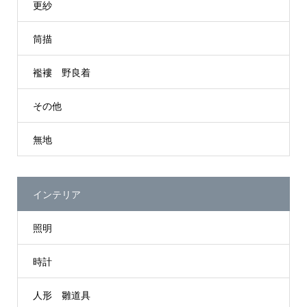
更紗
筒描
襤褸 野良着
その他
無地
インテリア
照明
時計
人形 雛道具