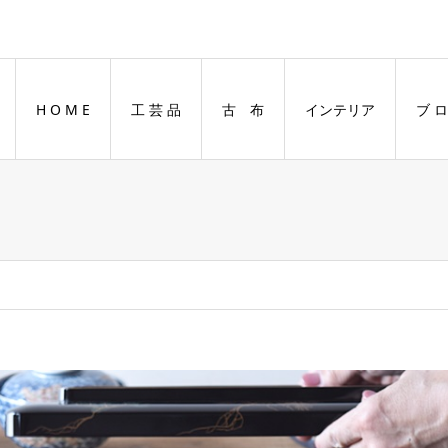
H O M E
工 芸 品
古 布
インテリア
ブ ロ