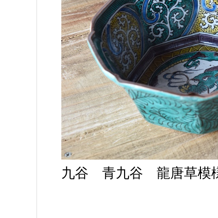
九谷 青九谷 龍唐草模