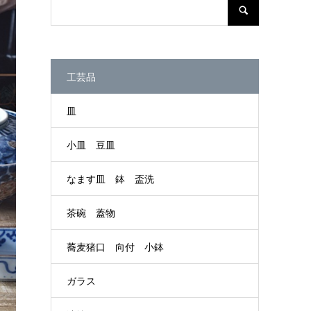
工芸品
皿
小皿 豆皿
なます皿 鉢 盃洗
茶碗 蓋物
蕎麦猪口 向付 小鉢
ガラス