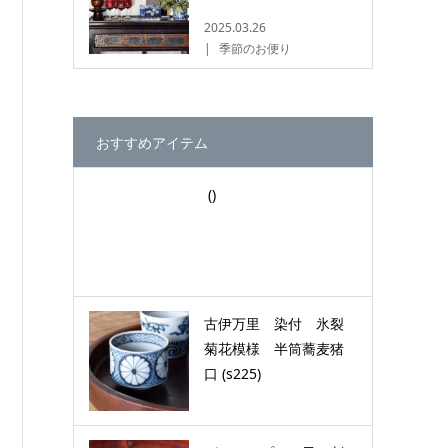
2025.03.26
季節のお便り
おすすめアイテム
()
古伊万里 染付 氷裂
菊花模様 半筒蕎麦猪
口 (s225)