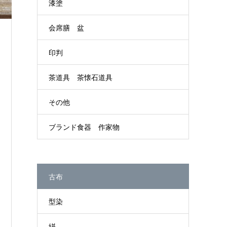
漆塗
会席膳 盆
印判
茶道具 茶懐石道具
その他
ブランド食器 作家物
古布
型染
絣