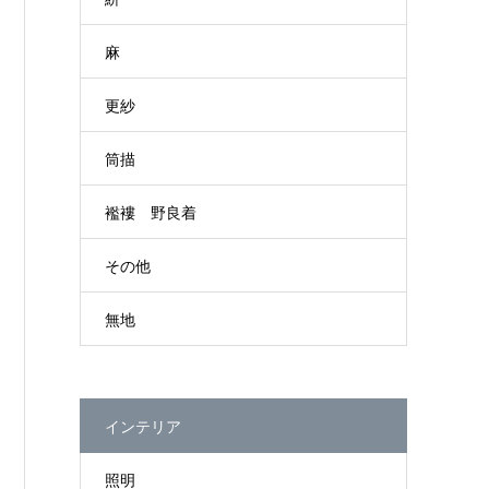
麻
更紗
筒描
襤褸 野良着
その他
無地
インテリア
照明