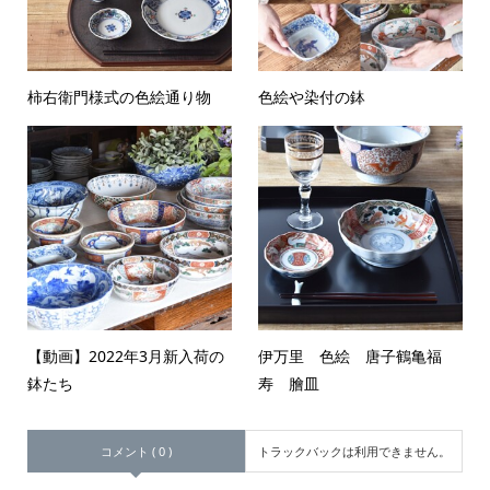
柿右衛門様式の色絵通り物
色絵や染付の鉢
【動画】2022年3月新入荷の
伊万里 色絵 唐子鶴亀福
鉢たち
寿 膾皿
コメント ( 0 )
トラックバックは利用できません。