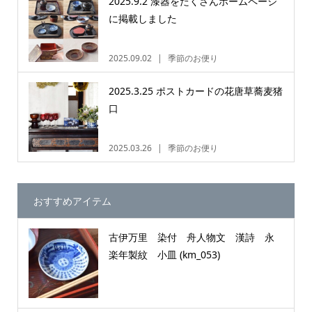
2025.9.2 漆器をたくさんホームページ
に掲載しました
2025.09.02
季節のお便り
2025.3.25 ポストカードの花唐草蕎麦猪
口
2025.03.26
季節のお便り
おすすめアイテム
古伊万里 染付 舟人物文 漢詩 永
楽年製紋 小皿 (km_053)