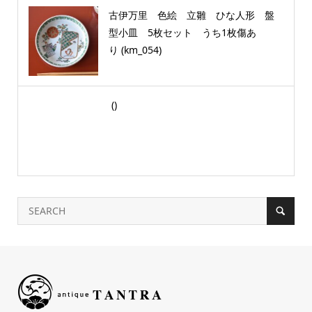
古伊万里 色絵 立雛 ひな人形 盤
型小皿 5枚セット うち1枚傷あ
り (km_054)
()