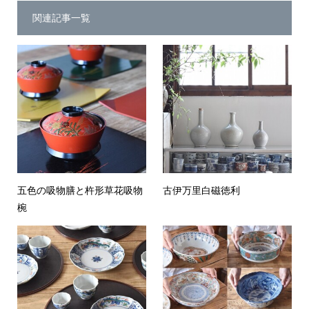
関連記事一覧
五色の吸物膳と杵形草花吸物
古伊万里白磁徳利
椀