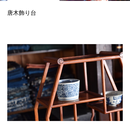
唐木飾り台