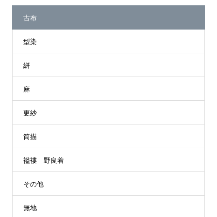
古布
型染
絣
麻
更紗
筒描
襤褸 野良着
その他
無地