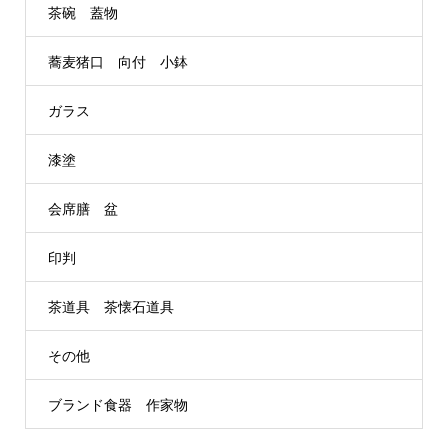
茶碗 蓋物
蕎麦猪口 向付 小鉢
ガラス
漆塗
会席膳 盆
印判
茶道具 茶懐石道具
その他
ブランド食器 作家物