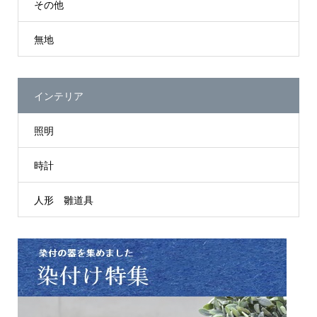
その他
無地
インテリア
照明
時計
人形 雛道具