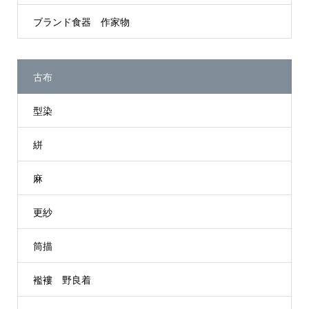
ブランド食器 作家物
古布
型染
絣
麻
更紗
筒描
襤褸 野良着