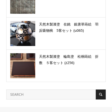
天然木製漆塗 在銘 銀唐草蒔絵 羽
反吸物椀 5客セット (u065)
天然木製漆塗 輪島塗 松桐蒔絵 折
敷 ５客セット (z256)