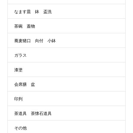
なます皿 鉢 盃洗
茶碗 蓋物
蕎麦猪口 向付 小鉢
ガラス
漆塗
会席膳 盆
印判
茶道具 茶懐石道具
その他