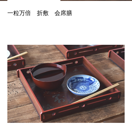
一粒万倍 折敷 会席膳