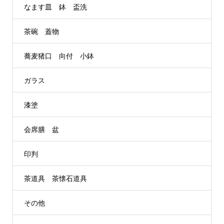
なます皿 鉢 盃洗
茶碗 蓋物
蕎麦猪口 向付 小鉢
ガラス
漆塗
会席膳 盆
印判
茶道具 茶懐石道具
その他