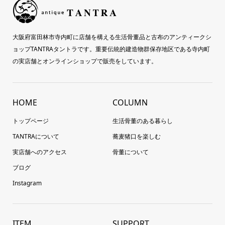
大阪府富田林市寺内町に店舗を構える生活骨董品と古布のアンティークシ
ョップTANTRAタントラです。重要伝統的建造物群保存地区である寺内町
の実店舗とオンラインショップで販売をしています。
HOME
COLUMN
トップページ
生活骨董のある暮らし
TANTRAについて
蕎麦猪口を楽しむ
実店舗へのアクセス
骨董について
ブログ
Instagram
ITEM
SUPPORT