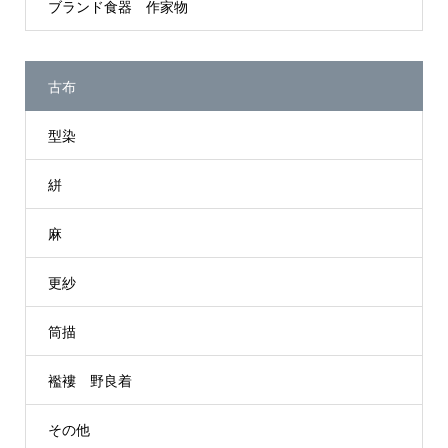
ブランド食器 作家物
古布
型染
絣
麻
更紗
筒描
襤褸 野良着
その他