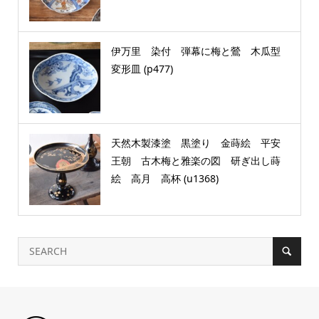
伊万里 染付 弾幕に梅と鶯 木瓜型
変形皿 (p477)
天然木製漆塗 黒塗り 金蒔絵 平安
王朝 古木梅と雅楽の図 研ぎ出し蒔
絵 高月 高杯 (u1368)