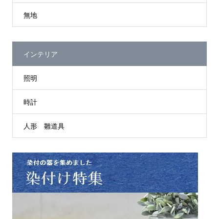
無地
インテリア
照明
時計
人形 雛道具