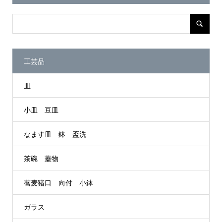
工芸品
皿
小皿 豆皿
なます皿 鉢 盃洗
茶碗 蓋物
蕎麦猪口 向付 小鉢
ガラス