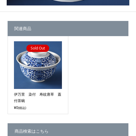
関連商品
Sold Out
伊万里 染付 寿紋唐草 蓋
付茶碗
¥0
(税込)
商品検索はこちら