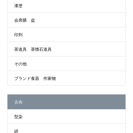
漆塗
会席膳 盆
印判
茶道具 茶懐石道具
その他
ブランド食器 作家物
古布
型染
絣