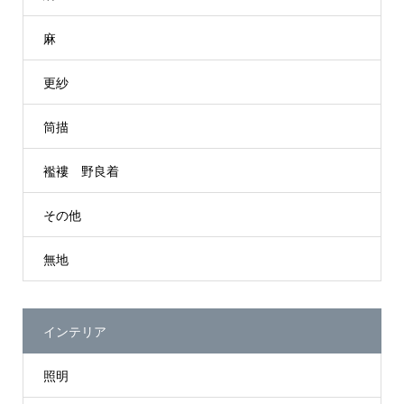
麻
更紗
筒描
襤褸 野良着
その他
無地
インテリア
照明