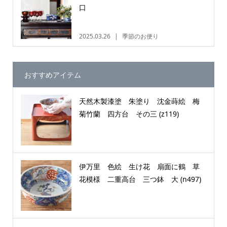
口
2025.03.26
季節のお便り
おすすめアイテム
天然木製漆塗 朱塗り 沈金蒔絵 梅
菊竹蘭 四方台 その三 (z119)
伊万里 色絵 生け花 扇面に鶴 草
花模様 二重高台 三つ鉢 大 (n497)