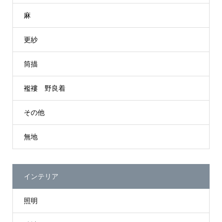
麻
更紗
筒描
襤褸 野良着
その他
無地
インテリア
照明