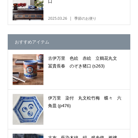
口
2025.03.26
季節のお便り
おすすめアイテム
古伊万里 色絵 赤絵 立鶴花丸文
冨貴長春 のぞき猪口 (s263)
伊万里 染付 丸文松竹梅 蝶々 六
角皿 (p476)
古布 藍染木綿 絹 残糸織 襤褸