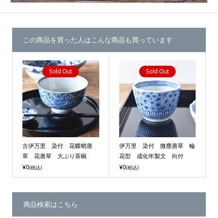
この商品を買った人はこんな商品も買っています
Sold Out
Sold Out
古伊万里 染付 花蝶蛸唐
伊万里 染付 微塵唐草 輪
草 花唐草 大ぶり茶碗
花型 成化年製文 向付
¥0
¥0
(税込)
(税込)
商品検索はこちら