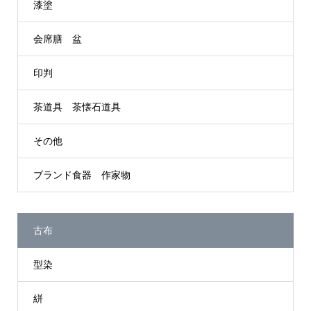
漆塗
会席膳 盆
印判
茶道具 茶懐石道具
その他
ブランド食器 作家物
古布
型染
絣