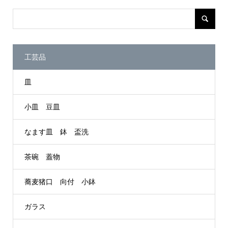
工芸品
皿
小皿 豆皿
なます皿 鉢 盃洗
茶碗 蓋物
蕎麦猪口 向付 小鉢
ガラス