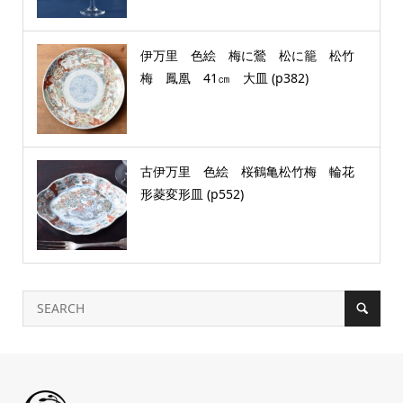
伊万里 色絵 梅に鶯 松に籠 松竹
梅 鳳凰 41㎝ 大皿 (p382)
古伊万里 色絵 桜鶴亀松竹梅 輪花
形菱変形皿 (p552)