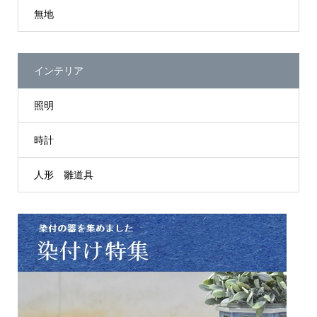
無地
インテリア
照明
時計
人形 雛道具