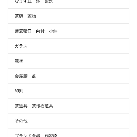
なます皿 鉢 盃洗
茶碗 蓋物
蕎麦猪口 向付 小鉢
ガラス
漆塗
会席膳 盆
印判
茶道具 茶懐石道具
その他
ブランド食器 作家物