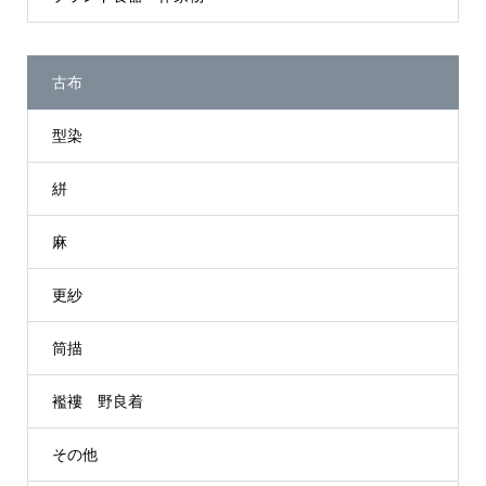
古布
型染
絣
麻
更紗
筒描
襤褸 野良着
その他