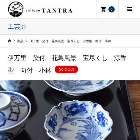
0
工芸品
商品
伊万里 染付 花鳥風景 宝尽くし 涼香型 向付 小鉢
伊万里 染付 花鳥風景 宝尽くし 涼香
Sold Out
型 向付 小鉢