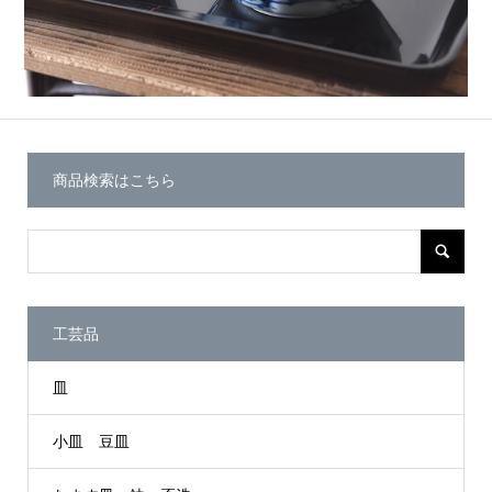
商品検索はこちら
工芸品
皿
小皿 豆皿