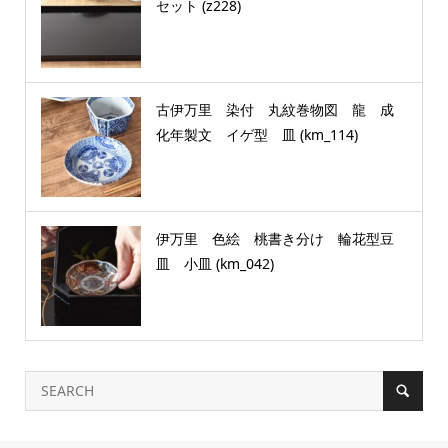
セット (z228)
古伊万里 染付 丸紋巻物図 龍 成
化年製文 イゲ型 皿 (km_114)
伊万里 色絵 桃書き分け 輪花型豆
皿 小皿 (km_042)