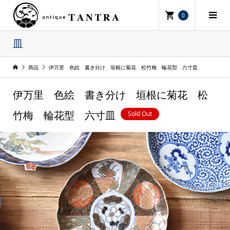
0
皿
商品
伊万里 色絵 書き分け 垣根に菊花 松竹梅 輪花型 六寸皿
伊万里 色絵 書き分け 垣根に菊花 松
Sold Out
竹梅 輪花型 六寸皿