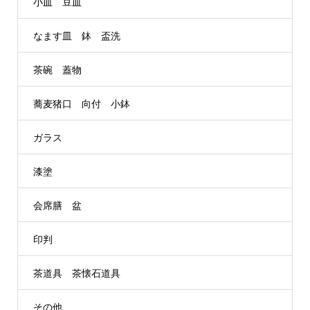
小皿 豆皿
なます皿 鉢 盃洗
茶碗 蓋物
蕎麦猪口 向付 小鉢
ガラス
漆塗
会席膳 盆
印判
茶道具 茶懐石道具
その他