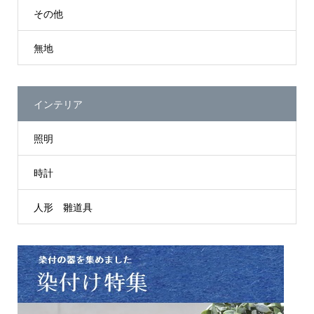
その他
無地
インテリア
照明
時計
人形 雛道具