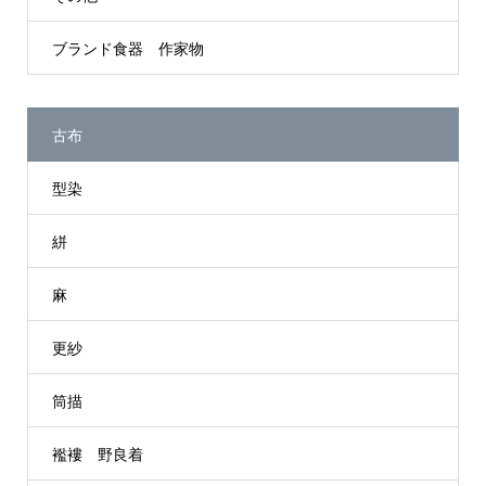
ブランド食器 作家物
古布
型染
絣
麻
更紗
筒描
襤褸 野良着