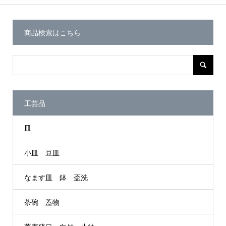
商品検索はこちら
工芸品
皿
小皿 豆皿
なます皿 鉢 盃洗
茶碗 蓋物