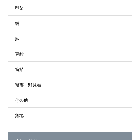
型染
絣
麻
更紗
筒描
襤褸 野良着
その他
無地