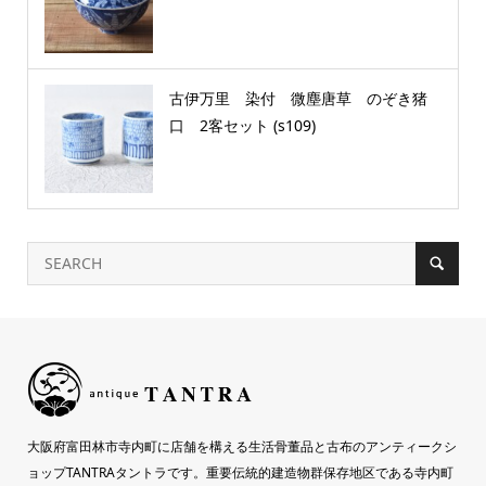
古伊万里 染付 微塵唐草 のぞき猪
口 2客セット (s109)
大阪府富田林市寺内町に店舗を構える生活骨董品と古布のアンティークシ
ョップTANTRAタントラです。重要伝統的建造物群保存地区である寺内町