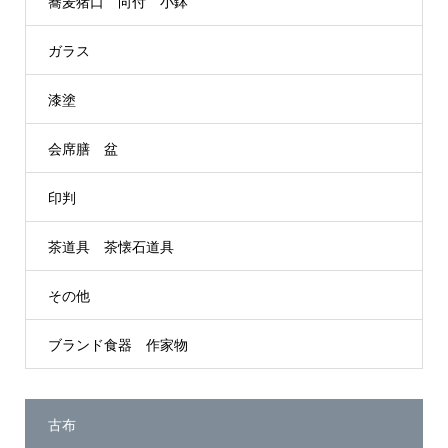
蕎麦猪口 向付 小鉢
ガラス
漆塗
会席膳 盆
印判
茶道具 茶懐石道具
その他
ブランド食器 作家物
古布