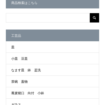
商品検索はこちら
工芸品
皿
小皿 豆皿
なます皿 鉢 盃洗
茶碗 蓋物
蕎麦猪口 向付 小鉢
ガラス