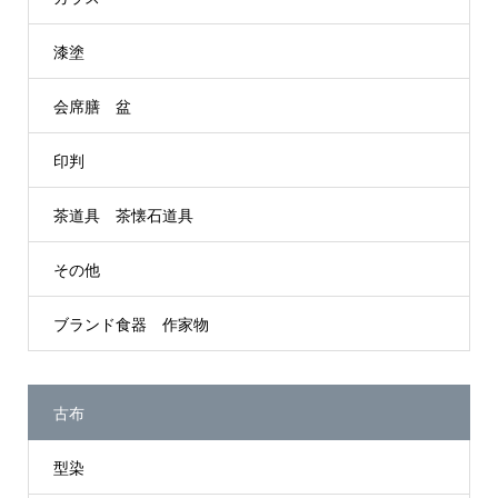
漆塗
会席膳 盆
印判
茶道具 茶懐石道具
その他
ブランド食器 作家物
古布
型染