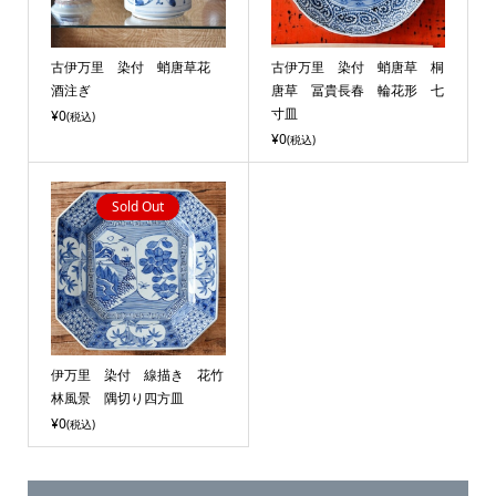
古伊万里 染付 蛸唐草花
古伊万里 染付 蛸唐草 桐
酒注ぎ
唐草 冨貴長春 輪花形 七
寸皿
¥0
(税込)
¥0
(税込)
Sold Out
伊万里 染付 線描き 花竹
林風景 隅切り四方皿
¥0
(税込)