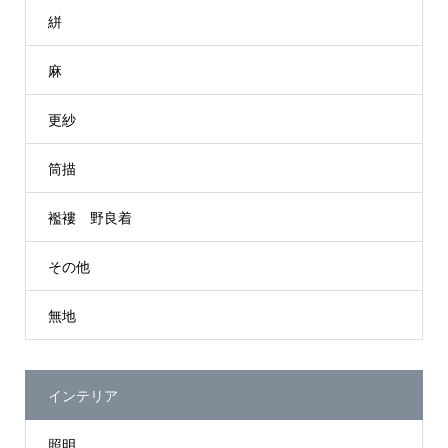
絣
麻
更紗
筒描
襤褸 野良着
その他
無地
インテリア
照明