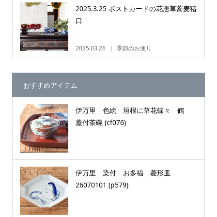
2025.3.25 ポストカードの花唐草蕎麦猪
口
2025.03.26
季節のお便り
おすすめアイテム
伊万里 色絵 垣根に草花蝶々 鶴
蓋付茶碗 (cf076)
伊万里 染付 お多福 菱形皿
26070101 (p579)