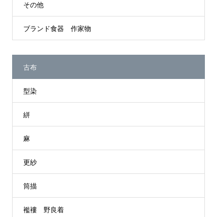
その他
ブランド食器 作家物
古布
型染
絣
麻
更紗
筒描
襤褸 野良着