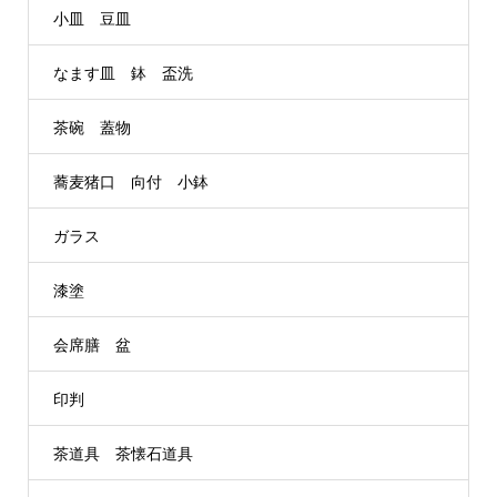
小皿 豆皿
なます皿 鉢 盃洗
茶碗 蓋物
蕎麦猪口 向付 小鉢
ガラス
漆塗
会席膳 盆
印判
茶道具 茶懐石道具