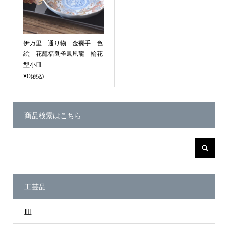
伊万里 通り物 金襴手 色
絵 花籠福良雀鳳凰龍 輪花
型小皿
¥0
(税込)
商品検索はこちら
工芸品
皿