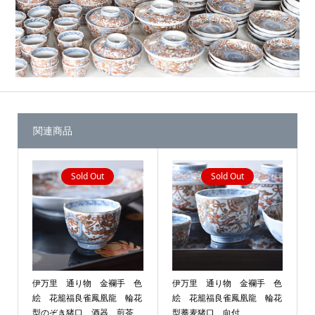
関連商品
Sold Out
Sold Out
伊万里 通り物 金襴手 色
伊万里 通り物 金襴手 色
絵 花籠福良雀鳳凰龍 輪花
絵 花籠福良雀鳳凰龍 輪花
型のぞき猪口 酒器 煎茶
型蕎麦猪口 向付