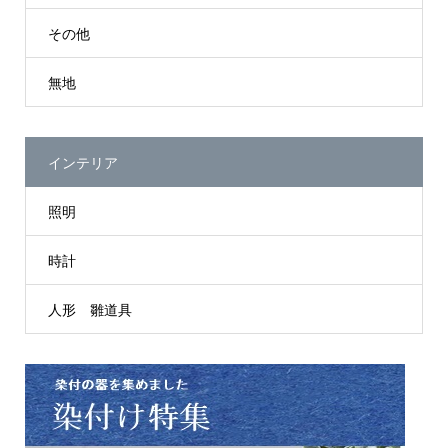
その他
無地
インテリア
照明
時計
人形 雛道具