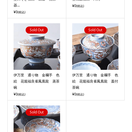
器...
¥0
(税込)
¥0
(税込)
Sold Out
Sold Out
伊万里 通り物 金襴手 色
伊万里 通り物 金襴手 色
絵 花籠福良雀鳳凰龍 蒸茶
絵 花籠福良雀鳳凰龍 蓋付
碗
茶碗
¥0
¥0
(税込)
(税込)
Sold Out