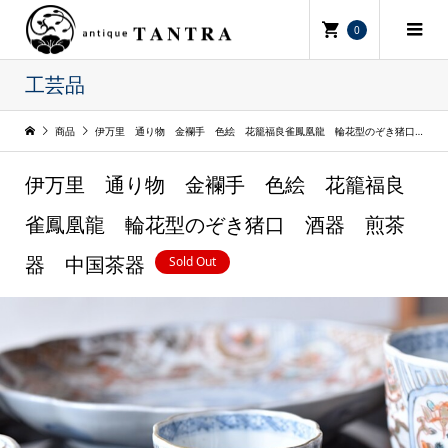
0
工芸品
商品
伊万里 通り物 金襴手 色絵 花籠福良雀鳳凰龍 輪花型のぞき猪口 酒器 煎茶器 中国茶器
伊万里 通り物 金襴手 色絵 花籠福良
雀鳳凰龍 輪花型のぞき猪口 酒器 煎茶
Sold Out
器 中国茶器