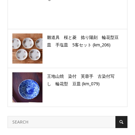
雛道具 桜と菱 捻り陽刻 輪花型豆
皿 手塩皿 5客セット (km_206)
王地山焼 染付 芙蓉手 古染付写
し 輪花型 豆皿 (km_079)