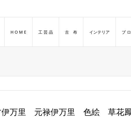
H O M E
工 芸 品
古 布
インテリア
ブ ロ
古伊万里 元禄伊万里 色絵 草花