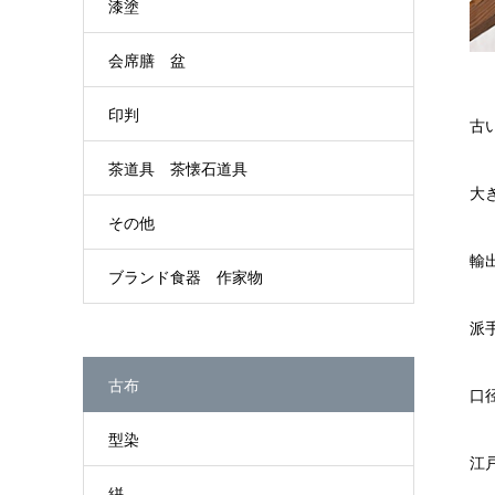
漆塗
会席膳 盆
印判
古
茶道具 茶懐石道具
大
その他
輸
ブランド食器 作家物
派
古布
口
型染
江
絣