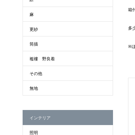
箱
麻
多
更紗
筒描
※
襤褸 野良着
その他
無地
インテリア
照明