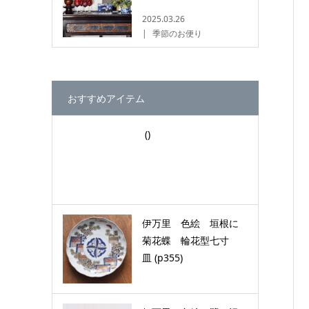
2025.03.26
季節のお便り
おすすめアイテム
()
伊万里 色絵 垣根に
菊花蝶 輪花型七寸
皿 (p355)