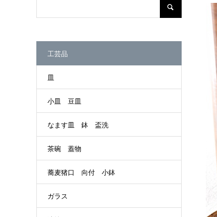
工芸品
皿
小皿 豆皿
なます皿 鉢 盃洗
茶碗 蓋物
蕎麦猪口 向付 小鉢
ガラス