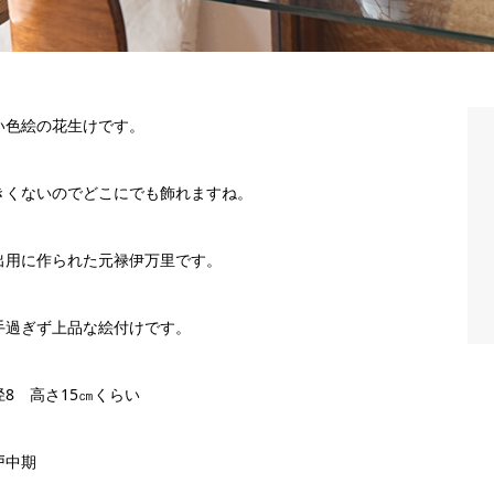
い色絵の花生けです。
きくないのでどこにでも飾れますね。
出用に作られた元禄伊万里です。
手過ぎず上品な絵付けです。
径8 高さ15㎝くらい
戸中期