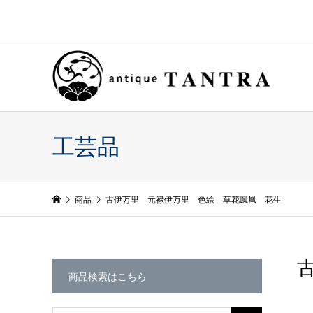
工芸品
商品
古伊万里 元禄伊万里 色絵 草花鳳凰 花生
商品検索はこちら