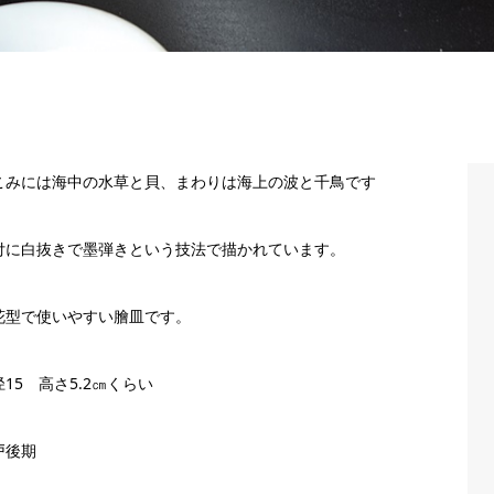
こみには海中の水草と貝、まわりは海上の波と千鳥です
付に白抜きで墨弾きという技法で描かれています。
花型で使いやすい膾皿です。
15 高さ5.2㎝くらい
戸後期