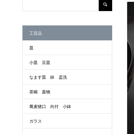
工芸品
皿
小皿 豆皿
なます皿 鉢 盃洗
茶碗 蓋物
蕎麦猪口 向付 小鉢
ガラス