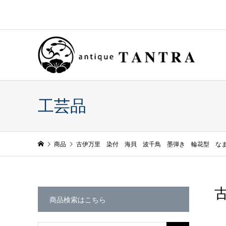
工芸品
商品
古伊万里 染付 海貝 波千鳥 墨弾き 輪花型 な
商品検索はこちら