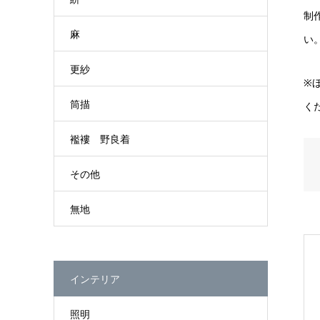
制
麻
い
更紗
※
筒描
く
襤褸 野良着
その他
無地
インテリア
照明