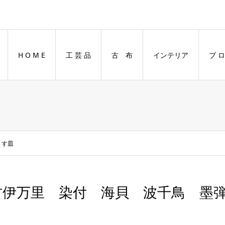
H O M E
工 芸 品
古 布
インテリア
ブ ロ
ます皿
古伊万里 染付 海貝 波千鳥 墨