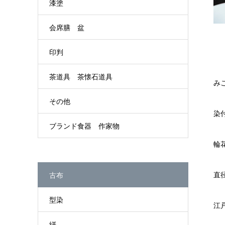
漆塗
会席膳 盆
印判
茶道具 茶懐石道具
み
その他
染
ブランド食器 作家物
輪
直径
古布
型染
江
絣