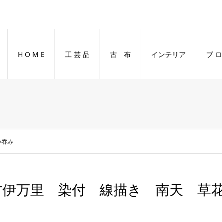
H O M E
工 芸 品
古 布
インテリア
ブ ロ
い吞み
古伊万里 染付 線描き 南天 草