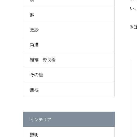
い
麻
※
更紗
筒描
襤褸 野良着
その他
無地
インテリア
照明