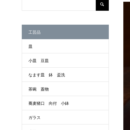
工芸品
皿
小皿 豆皿
なます皿 鉢 盃洗
茶碗 蓋物
蕎麦猪口 向付 小鉢
ガラス