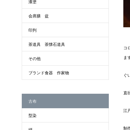
漆塗
会席膳 盆
印判
茶道具 茶懐石道具
コ
ま
その他
ブランド食器 作家物
ぐ
直径
古布
江
型染
制
絣