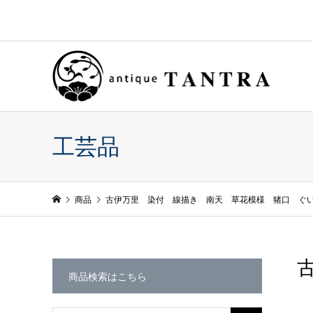
工芸品
商品
古伊万里 染付 線描き 南天 草花模様 猪口 ぐ
商品検索はこちら