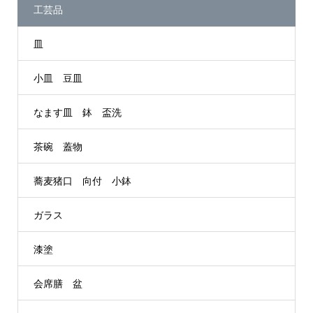
工芸品
皿
小皿 豆皿
なます皿 鉢 盃洗
茶碗 蓋物
蕎麦猪口 向付 小鉢
ガラス
漆塗
会席膳 盆