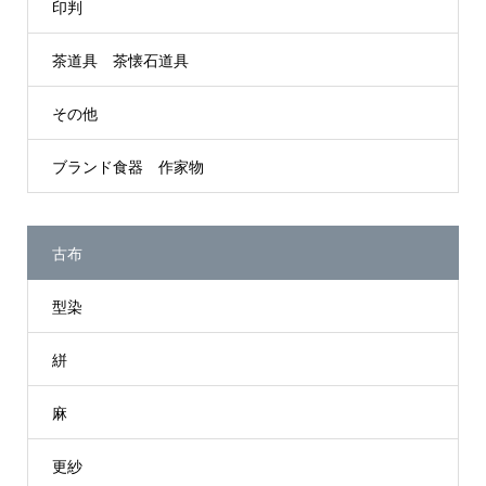
印判
茶道具 茶懐石道具
その他
ブランド食器 作家物
古布
型染
絣
麻
更紗