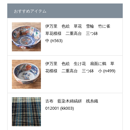
おすすめアイテム
伊万里 色絵 草花 雪輪 竹に雀
草花模様 二重高台 三つ鉢
中 (n563)
伊万里 色絵 生け花 扇面に鶴 草
花模様 二重高台 三つ鉢 小 (n499)
古布 藍染木綿縞絣 残糸織
012001 (kk003)