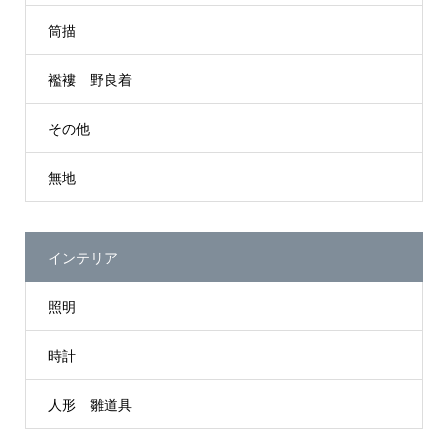
筒描
襤褸 野良着
その他
無地
インテリア
照明
時計
人形 雛道具