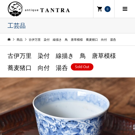
0
工芸品
商品
古伊万里 染付 線描き 鳥 唐草模様 蕎麦猪口 向付 湯呑
古伊万里 染付 線描き 鳥 唐草模様
Sold Out
蕎麦猪口 向付 湯呑