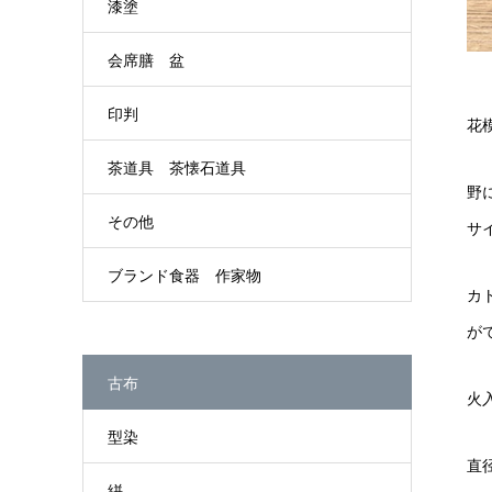
漆塗
会席膳 盆
印判
花
茶道具 茶懐石道具
野
その他
サ
ブランド食器 作家物
カ
が
古布
火
型染
直
絣