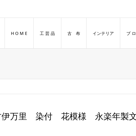
H O M E
工 芸 品
古 布
インテリア
ブ ロ
古伊万里 染付 花模様 永楽年製