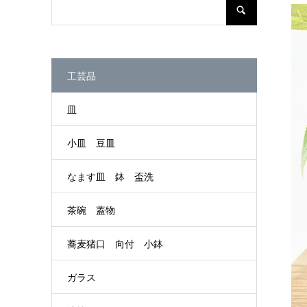
工芸品
皿
小皿 豆皿
なます皿 鉢 盃洗
茶碗 蓋物
蕎麦猪口 向付 小鉢
ガラス