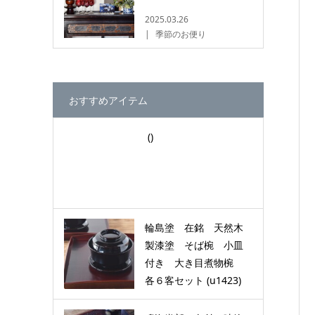
2025.03.26
季節のお便り
おすすめアイテム
()
輪島塗 在銘 天然木
製漆塗 そば椀 小皿
付き 大き目煮物椀
各６客セット (u1423)