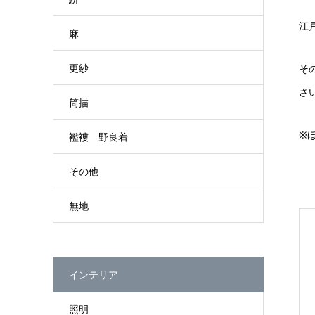
江
麻
更紗
そ
さ
筒描
※
襤褸 野良着
その他
無地
インテリア
照明