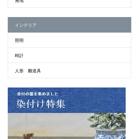
無地
インテリア
照明
時計
人形 雛道具