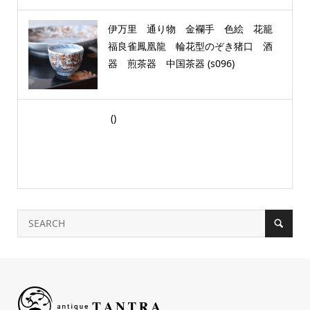
伊万里 通り物 金襴手 色絵 花籠
福良雀鳳凰龍 輪花型のぞき猪口 酒
器 煎茶器 中国茶器 (s096)
()