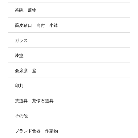
茶碗 蓋物
蕎麦猪口 向付 小鉢
ガラス
漆塗
会席膳 盆
印判
茶道具 茶懐石道具
その他
ブランド食器 作家物