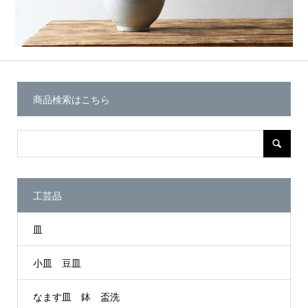
商品検索はこちら
工芸品
皿
小皿 豆皿
なます皿 鉢 盃洗