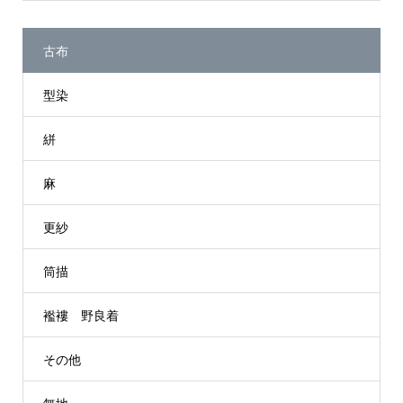
古布
型染
絣
麻
更紗
筒描
襤褸 野良着
その他