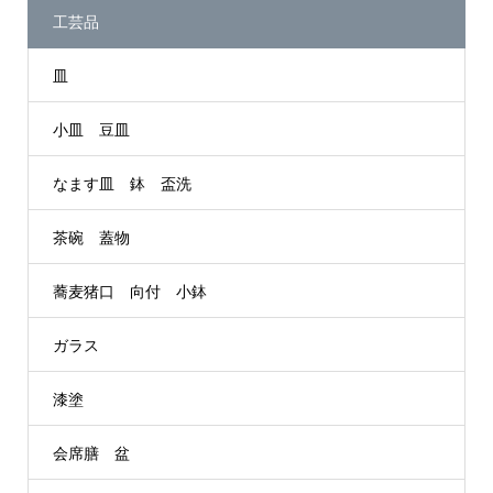
工芸品
皿
小皿 豆皿
なます皿 鉢 盃洗
茶碗 蓋物
蕎麦猪口 向付 小鉢
ガラス
漆塗
会席膳 盆