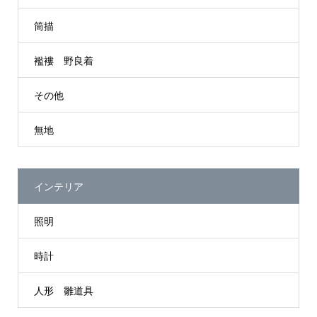
筒描
襤褸 野良着
その他
無地
インテリア
照明
時計
人形 雛道具