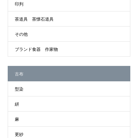
印判
茶道具 茶懐石道具
その他
ブランド食器 作家物
古布
型染
絣
麻
更紗