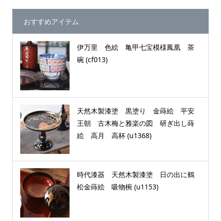
おすすめアイテム
伊万里 色絵 亀甲七宝模様鳳凰 茶
碗 (cf013)
天然木製漆塗 黒塗り 金蒔絵 平安
王朝 古木梅と雅楽の図 研ぎ出し蒔
絵 高月 高杯 (u1368)
時代漆器 天然木製漆塗 日の出に鶴
松金蒔絵 吸物椀 (u1153)