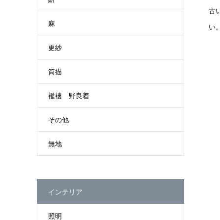
古
麻
い
更紗
筒描
襤褸 野良着
その他
無地
インテリア
照明