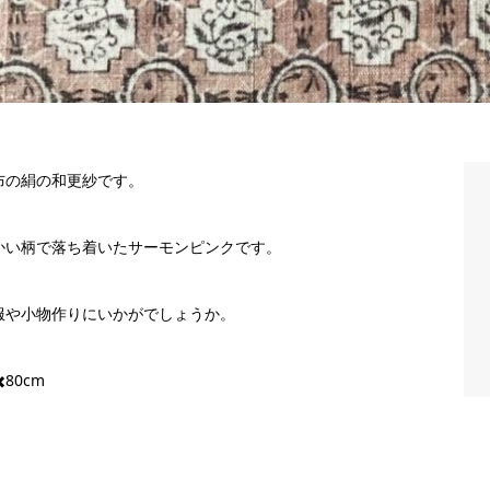
布の絹の和更紗です。
かい柄で落ち着いたサーモンピンクです。
服や小物作りにいかがでしょうか。
✖️80cm