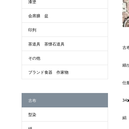
漆塗
会席膳 盆
印判
茶道具 茶懐石道具
古
その他
細
ブランド食器 作家物
仕
34
古布
型染
絹
絣