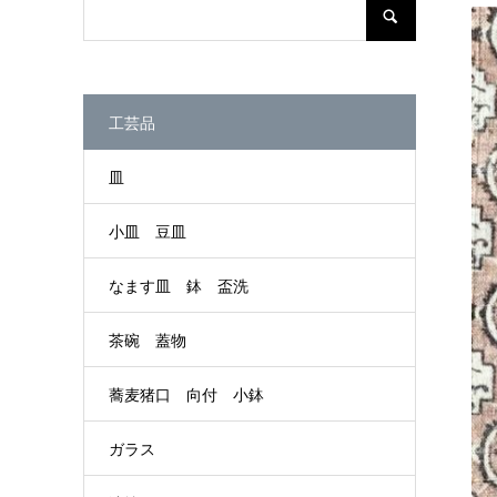
工芸品
皿
小皿 豆皿
なます皿 鉢 盃洗
茶碗 蓋物
蕎麦猪口 向付 小鉢
ガラス