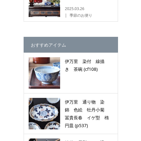
2025.03.26
季節のお便り
おすすめアイテム
伊万里 染付 線描
き 茶碗 (cf108)
伊万里 通り物 染
錦 色絵 牡丹小菊
冨貴長春 イゲ型 楕
円皿 (p537)