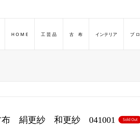
H O M E
工 芸 品
古 布
インテリア
ブ ロ
布 絹更紗 和更紗 041001
Sold Out