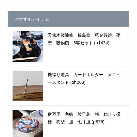
おすすめアイテム
天然木製漆塗 輪島塗 蔦金蒔絵 棗
型 吸物椀 5客セット (u1434)
機織り道具 カードホルダー メニュ
ースタンド (oh003)
伊万里 色絵 波千鳥 梅 ねじり模
様 梅型 皿 七寸皿 (p376)