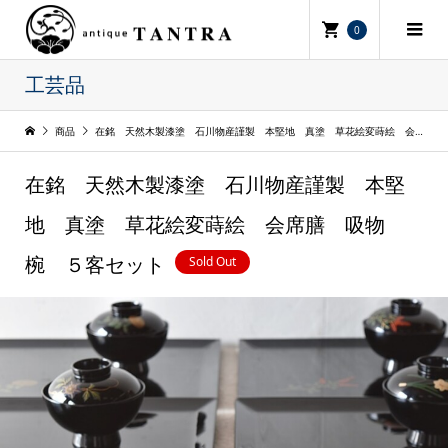
0
工芸品
商品
在銘 天然木製漆塗 石川物産謹製 本堅地 真塗 草花絵変蒔絵 会席膳 吸物椀 ５客セット
在銘 天然木製漆塗 石川物産謹製 本堅
地 真塗 草花絵変蒔絵 会席膳 吸物
Sold Out
椀 ５客セット