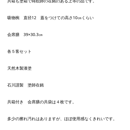
共箱も塗箱で蒔絵師の在銘のある上等の品です。
吸物椀 直径12 蓋をつけての高さ10㎝くらい
会席膳 39×30.3㎝
各５客セット
天然木製漆塗
石川謹製 塗師在銘
共箱付き 会席膳の共袋は４枚です。
多少の擦れ汚れはありますが、ほぼ使用感なくきれいです。