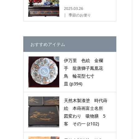
2025.03.26
季節のお便り
おすすめアイテム
伊万里 色絵 金襴
手 龍唐獅子鳳凰花
鳥 輪花型七寸
皿 (p394)
天然木製漆塗 時代蒔
絵 本蒔画富士名所
図変わり 吸物膳 5
客 その一 (z102)