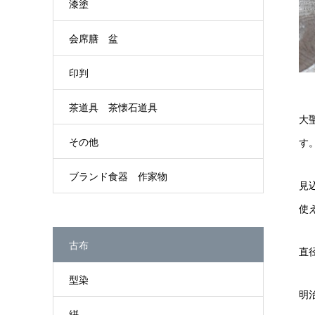
漆塗
会席膳 盆
印判
茶道具 茶懐石道具
大
その他
す
ブランド食器 作家物
見
使
古布
直径
型染
明
絣