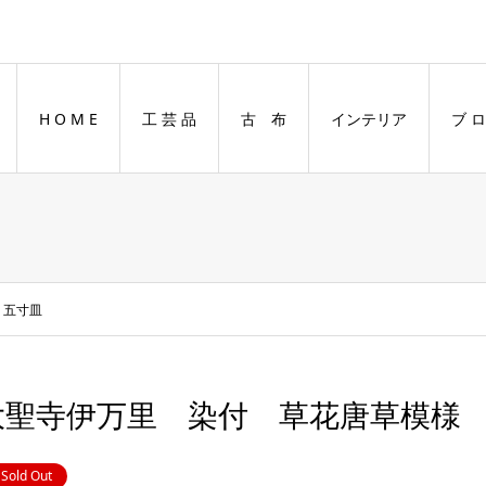
H O M E
工 芸 品
古 布
インテリア
ブ ロ
 五寸皿
大聖寺伊万里 染付 草花唐草模様
Sold Out