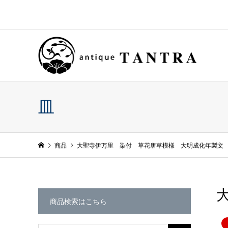
皿
商品
大聖寺伊万里 染付 草花唐草模様 大明成化年製文
商品検索はこちら