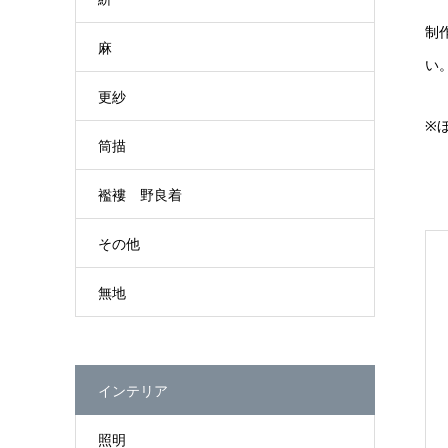
制
麻
い
更紗
※
筒描
襤褸 野良着
その他
無地
インテリア
照明