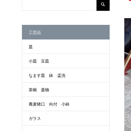
工芸品
皿
小皿 豆皿
なます皿 鉢 盃洗
茶碗 蓋物
蕎麦猪口 向付 小鉢
ガラス