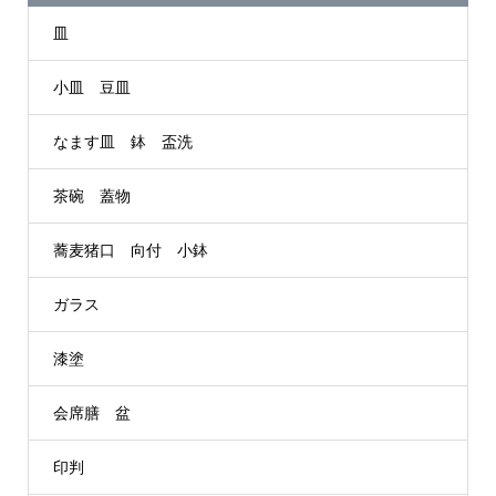
皿
小皿 豆皿
なます皿 鉢 盃洗
茶碗 蓋物
蕎麦猪口 向付 小鉢
ガラス
漆塗
会席膳 盆
印判