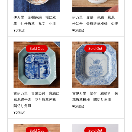
伊万里 金襴色絵 桜に双
伊万里 赤絵 色絵 鳳凰
馬 牡丹唐草 丸文 小皿
松に舟 金襴唐草模様 盃洗
¥0
¥0
(税込)
(税込)
Sold Out
Sold Out
古伊万里 青磁染付 窓絵に
古伊万里 染付 線描き 菊
鳳凰網干図 花と唐草芭蕉
花唐草模様 隅切り角皿
隅切り角皿
¥0
(税込)
¥0
(税込)
Sold Out
Sold Out