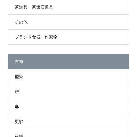
茶道具 茶懐石道具
その他
ブランド食器 作家物
古布
型染
絣
麻
更紗
筒描