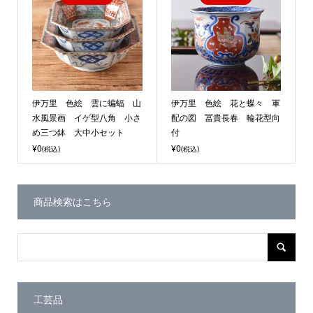
伊万里 色絵 雲に蝙蝠 山
伊万里 色絵 花と蝶々 軍
水風景画 イゲ型八角 小さ
配の図 冨貴長春 輪花型向
め三つ鉢 大中小セット
付
¥0
¥0
(税込)
(税込)
商品検索はこちら
工芸品