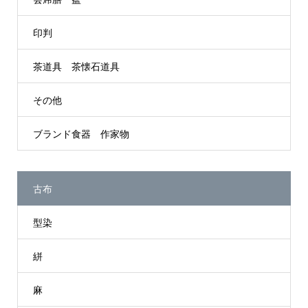
印判
茶道具 茶懐石道具
その他
ブランド食器 作家物
古布
型染
絣
麻