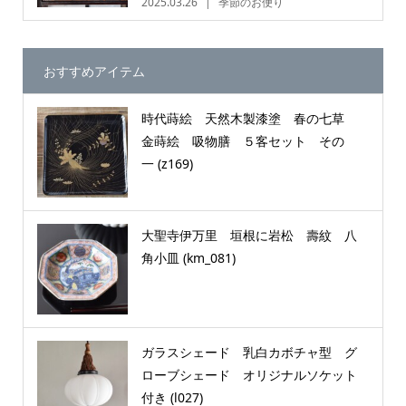
2025.03.26
季節のお便り
おすすめアイテム
時代蒔絵 天然木製漆塗 春の七草
金蒔絵 吸物膳 ５客セット その
一 (z169)
大聖寺伊万里 垣根に岩松 壽紋 八
角小皿 (km_081)
ガラスシェード 乳白カボチャ型 グ
ローブシェード オリジナルソケット
付き (l027)