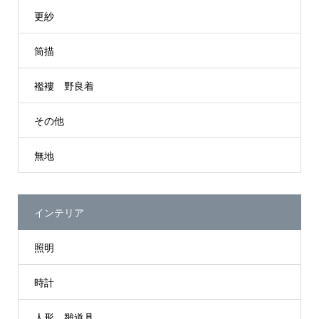
更紗
筒描
襤褸 野良着
その他
無地
インテリア
照明
時計
人形 雛道具