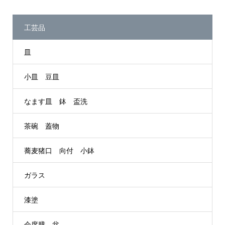
工芸品
皿
小皿 豆皿
なます皿 鉢 盃洗
茶碗 蓋物
蕎麦猪口 向付 小鉢
ガラス
漆塗
会席膳 盆