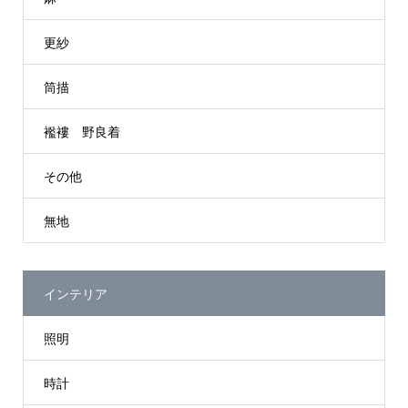
更紗
筒描
襤褸 野良着
その他
無地
インテリア
照明
時計