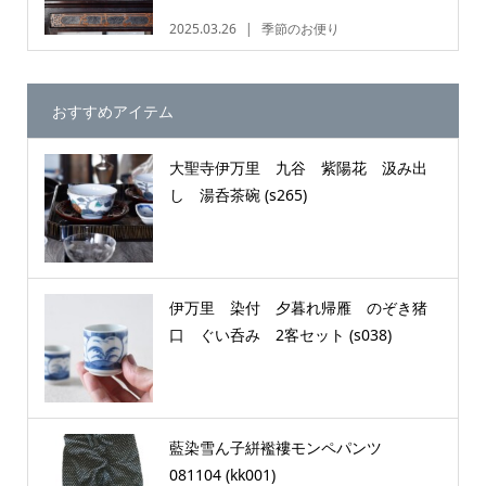
2025.03.26
季節のお便り
おすすめアイテム
大聖寺伊万里 九谷 紫陽花 汲み出
し 湯呑茶碗 (s265)
伊万里 染付 夕暮れ帰雁 のぞき猪
口 ぐい呑み 2客セット (s038)
藍染雪ん子絣襤褸モンペパンツ
081104 (kk001)