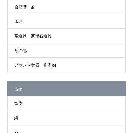
会席膳 盆
印判
茶道具 茶懐石道具
その他
ブランド食器 作家物
古布
型染
絣
麻