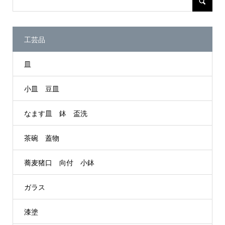
工芸品
皿
小皿 豆皿
なます皿 鉢 盃洗
茶碗 蓋物
蕎麦猪口 向付 小鉢
ガラス
漆塗