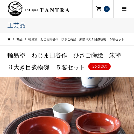
0
工芸品
商品
輪島塗 わじま田谷作 ひさご蒔絵 朱塗り大き目煮物碗 ５客セット
輪島塗 わじま田谷作 ひさご蒔絵 朱塗
Sold Out
り大き目煮物碗 ５客セット