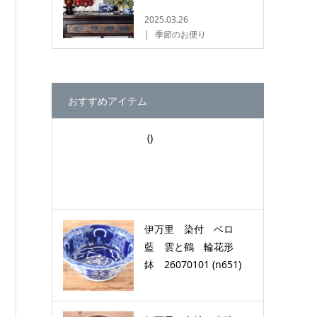
2025.03.26
季節のお便り
おすすめアイテム
()
伊万里 染付 ベロ
藍 雲と鶴 輪花形
鉢 26070101 (n651)