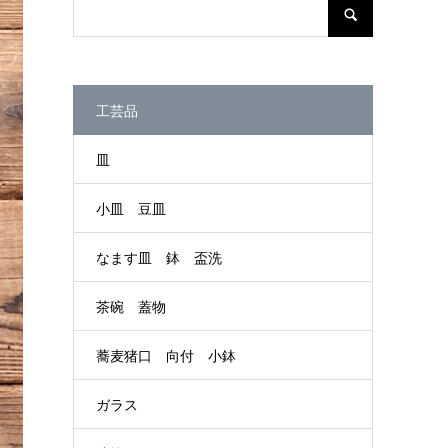
工芸品
皿
小皿 豆皿
なます皿 鉢 盃洗
茶碗 蓋物
蕎麦猪口 向付 小鉢
ガラス