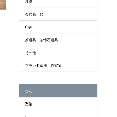
漆塗
会席膳 盆
印判
茶道具 茶懐石道具
その他
ブランド食器 作家物
古布
型染
絣