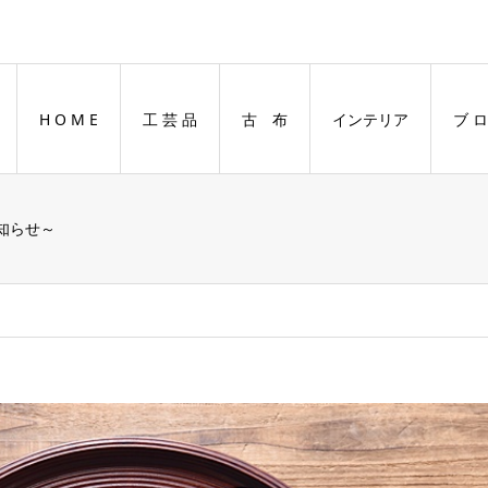
H O M E
工 芸 品
古 布
インテリア
ブ ロ
お知らせ～