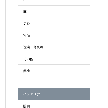
麻
更紗
筒描
襤褸 野良着
その他
無地
インテリア
照明