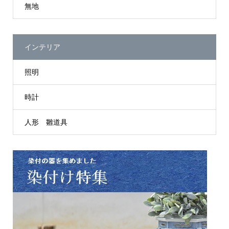
無地
インテリア
照明
時計
人形 雛道具