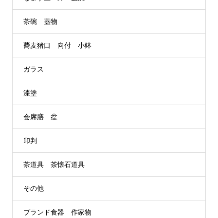
茶碗 蓋物
蕎麦猪口 向付 小鉢
ガラス
漆塗
会席膳 盆
印判
茶道具 茶懐石道具
その他
ブランド食器 作家物