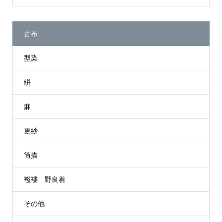
古布
型染
絣
麻
更紗
筒描
襤褸 野良着
その他