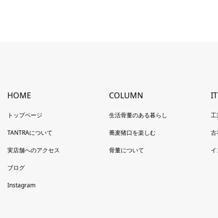
HOME
COLUMN
I
トップページ
生活骨董のある暮らし
工
TANTRAについて
蕎麦猪口を楽しむ
古
実店舗へのアクセス
骨董について
イ
ブログ
Instagram