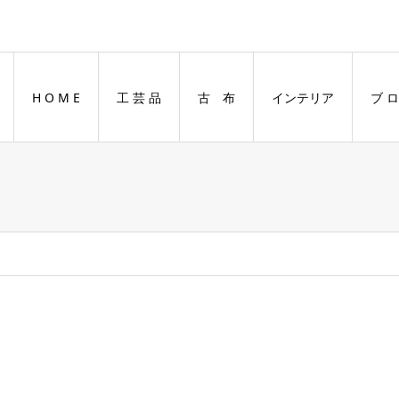
H O M E
工 芸 品
古 布
インテリア
ブ ロ