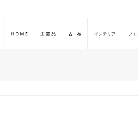
H O M E
工 芸 品
古 布
インテリア
ブ ロ