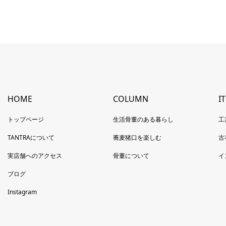
HOME
COLUMN
I
トップページ
生活骨董のある暮らし
工
TANTRAについて
蕎麦猪口を楽しむ
古
実店舗へのアクセス
骨董について
イ
ブログ
Instagram